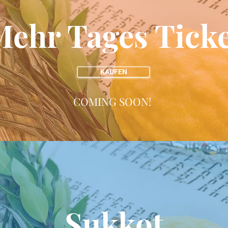
Mehr Tages Ticke
KAUFEN
COMING SOON!
Sukkot