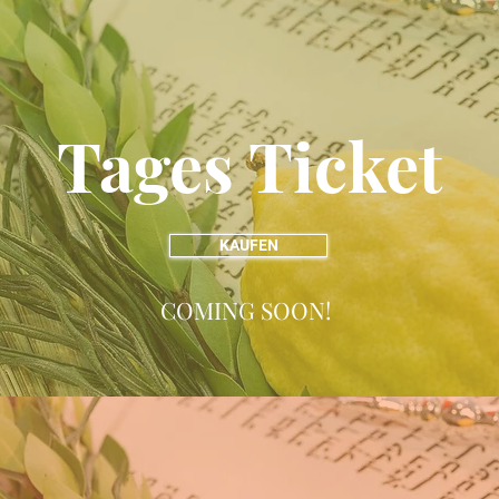
Tages Ticket
KAUFEN
COMING SOON!