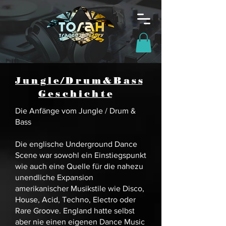
J u n g l e / D r u m & B a s s
G e s c h i c h t e
Die Anfänge vom Jungle / Drum &
Bass
Die englische Underground Dance
Scene war sowohl ein Einstiegspunkt
wie auch eine Quelle für die nahezu
unendliche Expansion
amerikanischer Musikstile wie Disco,
House, Acid, Techno, Electro oder
Rare Groove. England hatte selbst
aber nie einen eigenen Dance Music