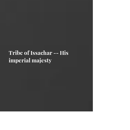
Tribe of Issachar -- His
imperial majesty
BLACKSTAR feat TOPCAT --
Champion Dj